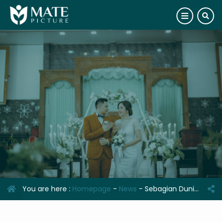
You are here :
Homepage
-
News
-
Sebagian Dunia Yang Hilang Ternyata Ada di Sumba, Nusa Tenggara Timur