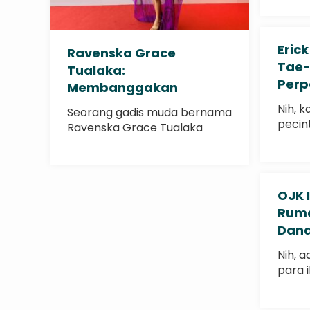
Erick
Ravenska Grace
Tae-
Tualaka:
Perp
Membanggakan
untu
Indonesia di Panggung
Nih, 
Seorang gadis muda bernama
Timn
Internasional
pecin
Ravenska Grace Tualaka
Ketua.
telah membuktikan bahwa..
OJK 
Ruma
Dana
Hind
Nih, 
Sand
para 
Otorit