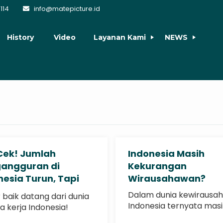
114
info@matepicture.id
History
Video
Layanan Kami
NEWS
Cek! Jumlah
Indonesia Masih
angguran di
Kekurangan
nesia Turun, Tapi
Wirausahawan?
h Ada PR untuk
Dalam dunia kewirausah
 baik datang dari dunia
rjakan
Indonesia ternyata mas
a kerja Indonesia!
harus mengejar
ut data..