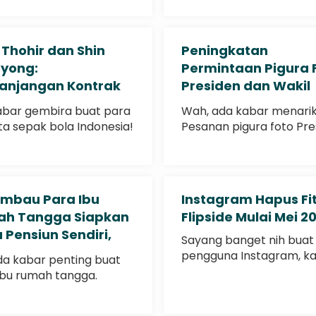
ketertinggalan. Menurut.
 Thohir dan Shin
Peningkatan
yong:
Permintaan Pigura 
anjangan Kontrak
Presiden dan Wakil
k Masa Depan
Presiden Terpilih
kabar gembira buat para
Wah, ada kabar menarik
as Indonesia
Prabowo-Gibran
ta sepak bola Indonesia!
Pesanan pigura foto Pre
.
dan..
Imbau Para Ibu
Instagram Hapus Fi
h Tangga Siapkan
Flipside Mulai Mei 2
 Pensiun Sendiri,
Sayang banget nih buat
ari Generasi
pengguna Instagram, k
ada kabar penting buat
wich
fitur Flipside..
ibu rumah tangga.
as..