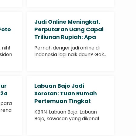
.
Judi Online Meningkat,
Foto
Perputaran Uang Capai
Triliunan Rupiah: Apa
yang Terjadi?
 nih!
Pernah denger judi online di
siden
Indonesia lagi naik daun? Gak..
tur
Labuan Bajo Jadi
024
Sorotan: Tuan Rumah
Pertemuan Tingkat
 para
Tinggi Indonesia-
arena
KBRN, Labuan Bajo: Labuan
Tiongkok
Bajo, kawasan yang dikenal
dengan keindahan..