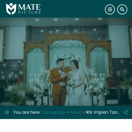
You are here :
Homepage
-
News
-
IKN: Impian Tanpa Kemiskinan di 2035