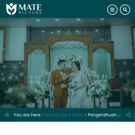
You are here :
Homepage
-
News
-
Pengetahuan Medis Dasar yang Wajib Diketahui Orang Awam