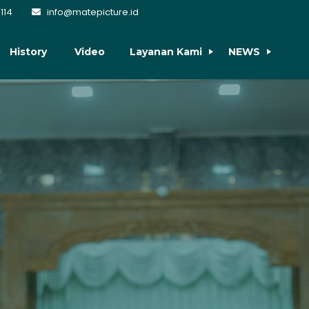
114
info@matepicture.id
History
Video
Layanan Kami
NEWS