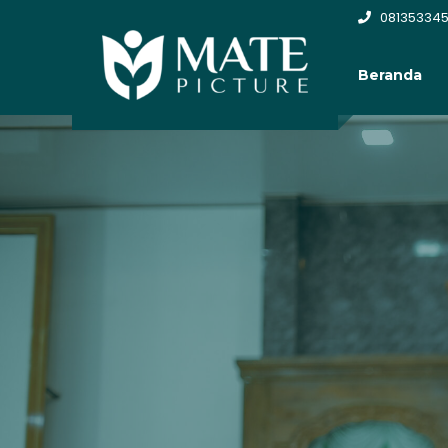
081353345
Beranda