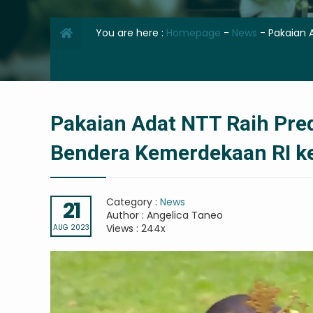
You are here :
Homepage
-
News
-
Pakaian 
Pakaian Adat NTT Raih Pred
Bendera Kemerdekaan RI k
Category :
News
21
Author : Angelica Taneo
Views : 244x
AUG 2023