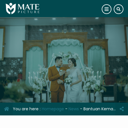
You are here :
Homepage
-
News
-
Bantuan Kemanusiaan dari Jepang: Ambulans dan Kendaraan Medis untuk Rumah Sakit St. Carolus Borromeus di Kupang