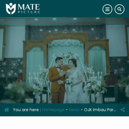
You are here :
Homepage
-
News
-
OJK Imbau Para Ibu Rumah Tangga Siapkan Dana Pensiun Sendiri, Hindari Generasi Sandwich